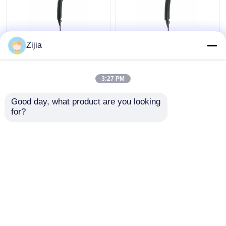
高速DCモーター ヘアー
ホテル220V/50Hz DCの
Zijia
ドライヤーは折り畳み
ための簡潔な折るヘア
式110000rpmを個人化
ー ドライヤー モーター
した
高速
3:27 PM
ベストプライス
ベストプライス
Good day, what product are you looking 
for?
お問い合わせ
お問い合わせ
多くを見て下さい
ホーム
企業情報
お問い合わせ
Desktop Site
地図
Privacy Policy