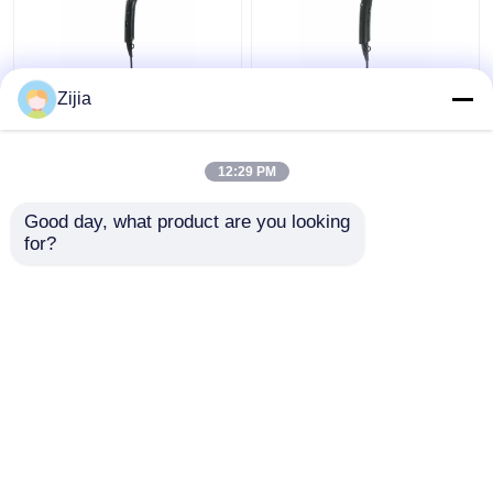
高速DCモーター ヘアー
ホテル220V/50Hz DCの
Zijia
ドライヤーは折り畳み
ための簡潔な折るヘア
式110000rpmを個人化
ー ドライヤー モーター
した
高速
12:29 PM
ベストプライス
ベストプライス
Good day, what product are you looking 
for?
お問い合わせ
お問い合わせ
多くを見て下さい
ホーム
企業情報
お問い合わせ
Desktop Site
地図
Privacy Policy