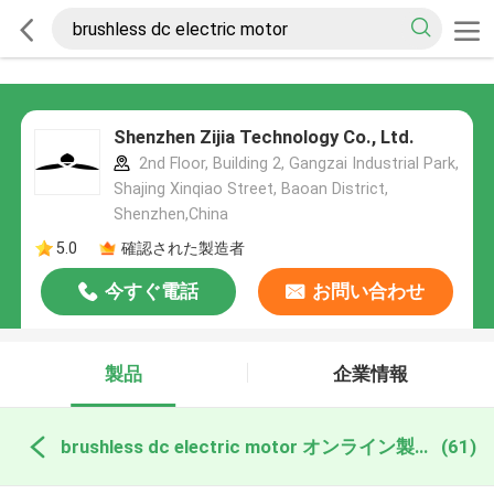
Shenzhen Zijia Technology Co., Ltd.
2nd Floor, Building 2, Gangzai Industrial Park,
Shajing Xinqiao Street, Baoan District,
Shenzhen,China
5.0
確認された製造者
今すぐ電話
お問い合わせ
製品
企業情報
brushless dc electric motor オンライン製造
(61)