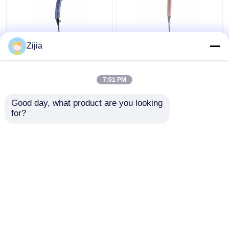
家110000rpmのための
高速吹く小さい折り畳
Zijia
高速ブラシレス モータ
み式旅行ヘアー ドライ
ー ヘアー ドライヤーは
ヤー ブラシレス モータ
カスタマイズした
ー タイプ
7:01 PM
ベストプライス
ベストプライス
Good day, what product are you looking 
for?
お問い合わせ
お問い合わせ
多くを見て下さい
ホーム
企業情報
お問い合わせ
Desktop Site
地図
Privacy Policy