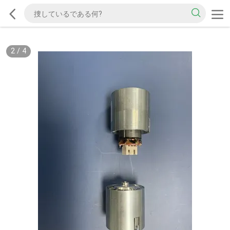
2
/
4