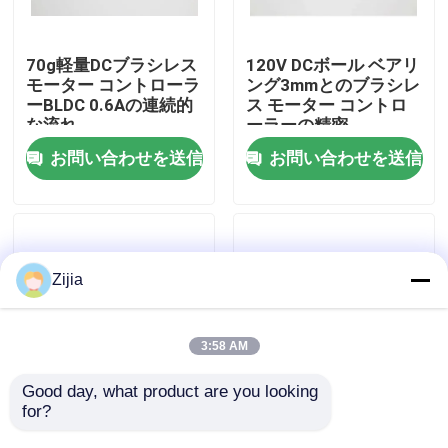
私達について
70g軽量DCブラシレス
120V DCボール ベアリ
モーター コントローラ
ング3mmとのブラシレ
ーBLDC 0.6Aの連続的
ス モーター コントロ
工場旅行
な流れ
ーラーの精密
お問い合わせを送信
お問い合わせを送信
品質管理
私達に連絡しなさい
Zijia
引用を要求しなさい
3:58 AM
高速ブラシレス モーター
Good day, what product are you looking 
for?
90000rpm DC 3mmシ
高速ブラシレスDCモー
ャフトが付いているブ
ター コントローラーは
DCのブラシレス モーター