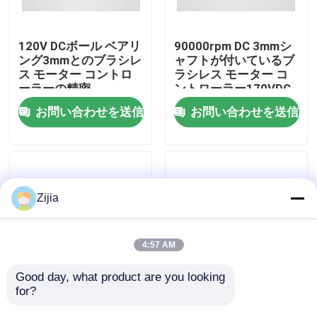
私達について
120V DCボール ベアリ
90000rpm DC 3mmシ
ング3mmとのブラシレ
ャフトが付いているブ
ス モーター コントロ
ラシレス モーター コ
工場旅行
ーラーの精密
ントローラー170VDC
お問い合わせを送信
お問い合わせを送信
品質管理
私達に連絡しなさい
Zijia
引用を要求しなさい
4:57 AM
高速ブラシレス モーター
Good day, what product are you looking 
for?
高速ブラシレスDCモー
美はDCブラシレス モ
ター コントローラーは
ーター コントローラー
DCのブラシレス モーター