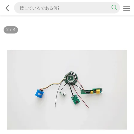
2
/
4