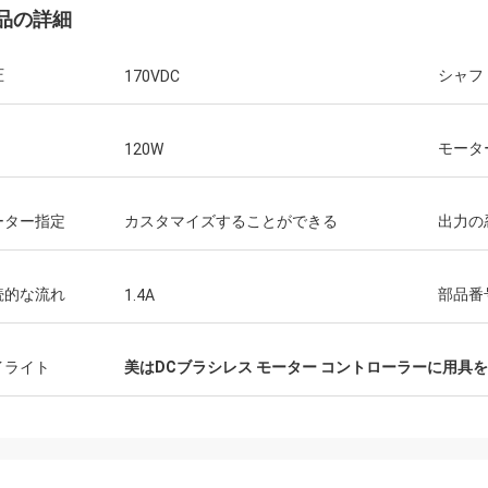
品の詳細
圧
シャフ
170VDC
モータ
120W
ーター指定
カスタマイズすることができる
出力の
続的な流れ
部品番
1.4A
イライト
美はDCブラシレス モーター コントローラーに用具