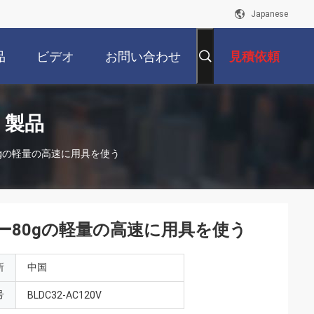
Japanese
品
ビデオ
お問い合わせ
見積依頼
 製品
0gの軽量の高速に用具を使う
ー80gの軽量の高速に用具を使う
所
中国
号
BLDC32-AC120V