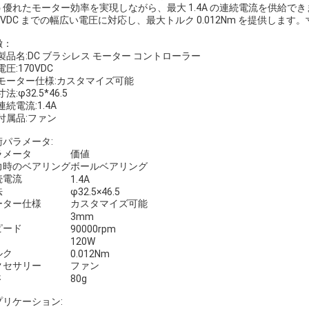
う優れたモーター効率を実現しながら、最大 1.4A の連続電流を供給で
0VDC までの幅広い電圧に対応し、最大トルク 0.012Nm を提供します。
徴：
製品名:DC ブラシレス モーター コントローラー
電圧:170VDC
モーター仕様:カスタマイズ可能
寸法:φ32.5*46.5
連続電流:1.4A
付属品:ファン
術パラメータ:
ラメータ
価値
力時のベアリング
ボールベアリング
続電流
1.4A
法
φ32.5×46.5
ーター仕様
カスタマイズ可能
3mm
ピード
90000rpm
120W
ルク
0.012Nm
クセサリー
ファン
さ
80g
プリケーション: