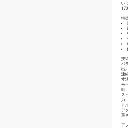
い
17
特
技
パ
出
連
寸
モ
軸
ス
力
ト
ア
重
ア