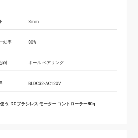
ト
3mm
ー効率
80%
忍耐
ボール ベアリング
号
BLDC32-AC120V
を使う
,
DCブラシレス モーター コントローラー80g