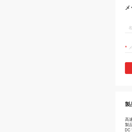
メ
製
高速
製
D