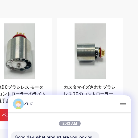
速DCブラシレス モータ
カスタマイズされたブラシ
 コントローラーのライト
レスDCのコントローラー
選手およびコンパクト
の高性能φ29.2*46.5
Zijia
ベストプライス
ベストプライス
2:43 AM
Good day, what product are you looking 