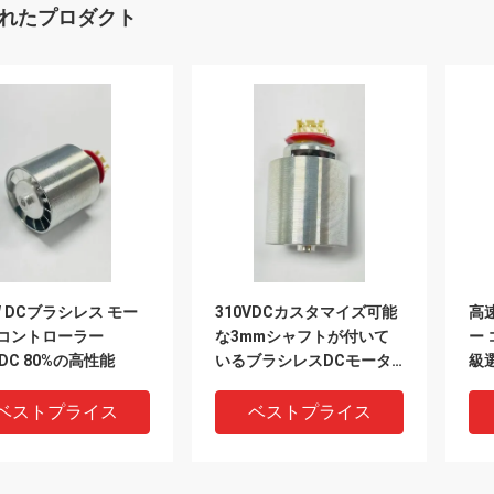
れたプロダクト
W DCブラシレス モー
310VDCカスタマイズ可能
高
 コントローラー
な3mmシャフトが付いて
ー
VDC 80%の高性能
いるブラシレスDCモータ
級
ー コントローラー130W
ベストプライス
ベストプライス