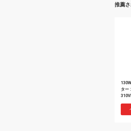
推薦さ
130
ター
310