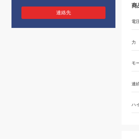
商
連絡先
電
力
モ
連
ハ