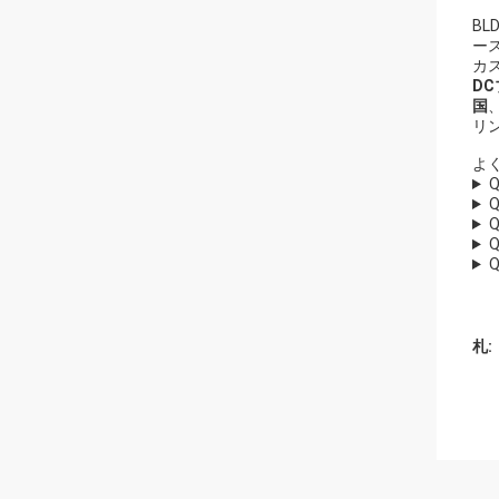
B
ー
カ
D
国
リ
よ
札: