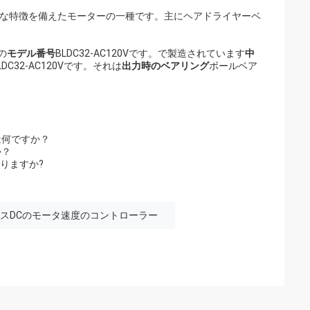
的な特徴を備えたモーターの一種です。主にヘアドライヤーベ
の
モデル番号
BLDC32-AC120Vです。で製造されています
中
DC32-AC120Vです。それは
出力時のベアリング
ボールベア
は何ですか？
か？
ありますか?
スDCのモータ速度のコントローラー