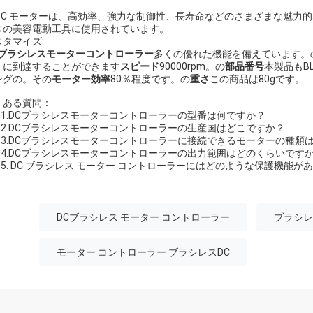
LDC モーターは、高効率、強力な制御性、長寿命などのさまざまな魅力
スの美容電動工具に使用されています。
スタマイズ:
Cブラシレスモーターコントローラー
多くの優れた機能を備えています。
、に到達することができます
スピード
90000rpm。の
部品番号
本製品もBL
ングの。その
モーター効率
80％程度です。の
重さ
この商品は80gです。
くある質問：
Q1.DCブラシレスモーターコントローラーの型番は何ですか？
Q2.DCブラシレスモーターコントローラーの生産国はどこですか？
Q3.DCブラシレスモーターコントローラーに接続できるモーターの種類
Q4.DCブラシレスモーターコントローラーの出力範囲はどのくらいです
Q5. DC ブラシレス モーター コントローラーにはどのような保護機能が
DCブラシレス モーター コントローラー
ブラシレ
モーター コントローラー ブラシレスDC